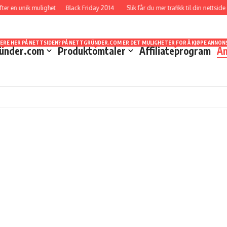
ter en unik mulighet
Black Friday 2014
Slik får du mer trafikk til din nettside
TT STED Å FORHOLDE SEG TIL NÅR DET GJELDER STATISTIKKER OG UTBETALINGER. HVA SOM
EVEL LÆRT MYE I LØPET AV DE ÅRENE JEG HAR HOLDT PÅ. DET ER MULIG Å STARTE OPP U
DET JEG VELGER Å KALLE SVINDELFORSØK/SCAM DA DETTE ER NOE SOM KAN LURE MANGE SOM
SERE HER PÅ NETTSIDEN? PÅ NETTGRÜNDER.COM ER DET MULIGHETER FOR Å KJØPE ANNONS
ünder.com
Produktomtaler
Affiliateprogram
An