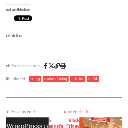
Del artikkelen:
Lik dette:
Share this Article
Merket:
blogg
markesdføring
nettside
trafikk
Previous Article
Next Article
5
Black
anbefa
Friday