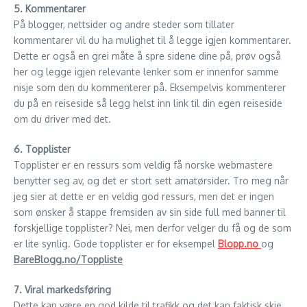
5. Kommentarer
På blogger, nettsider og andre steder som tillater
kommentarer vil du ha mulighet til å legge igjen kommentarer.
Dette er også en grei måte å spre sidene dine på, prøv også
her og legge igjen relevante lenker som er innenfor samme
nisje som den du kommenterer på. Eksempelvis kommenterer
du på en reiseside så legg helst inn link til din egen reiseside
om du driver med det.
6. Topplister
Topplister er en ressurs som veldig få norske webmastere
benytter seg av, og det er stort sett amatørsider. Tro meg når
jeg sier at dette er en veldig god ressurs, men det er ingen
som ønsker å stappe fremsiden av sin side full med banner til
forskjellige topplister? Nei, men derfor velger du få og de som
er lite synlig. Gode topplister er for eksempel
Blopp.no
og
BareBlogg.no/Toppliste
7. Viral markedsføring
Dette kan være en god kilde til trafikk og det kan faktisk skje