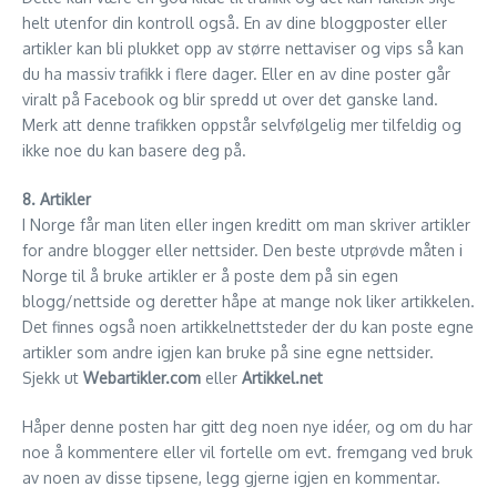
helt utenfor din kontroll også. En av dine bloggposter eller
artikler kan bli plukket opp av større nettaviser og vips så kan
du ha massiv trafikk i flere dager. Eller en av dine poster går
viralt på Facebook og blir spredd ut over det ganske land.
Merk att denne trafikken oppstår selvfølgelig mer tilfeldig og
ikke noe du kan basere deg på.
8. Artikler
I Norge får man liten eller ingen kreditt om man skriver artikler
for andre blogger eller nettsider. Den beste utprøvde måten i
Norge til å bruke artikler er å poste dem på sin egen
blogg/nettside og deretter håpe at mange nok liker artikkelen.
Det finnes også noen artikkelnettsteder der du kan poste egne
artikler som andre igjen kan bruke på sine egne nettsider.
Sjekk ut
Webartikler.com
eller
Artikkel.net
Håper denne posten har gitt deg noen nye idéer, og om du har
noe å kommentere eller vil fortelle om evt. fremgang ved bruk
av noen av disse tipsene, legg gjerne igjen en kommentar.