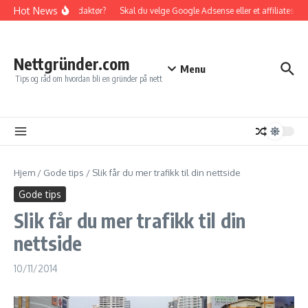
Gå til innhold
Hot News
an bli en god nettredaktør?
Skal du velge Google Adsense eller et affiliateselsk
Nettgründer.com
Menu
Tips og råd om hvordan bli en gründer på nett
Hjem
/
Gode tips
/
Slik får du mer trafikk til din nettside
Gode tips
Slik får du mer trafikk til din
nettside
10/11/2014