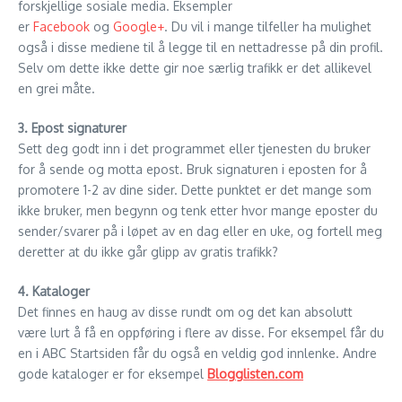
forskjellige sosiale media. Eksempler
er
Facebook
og
Google+
. Du vil i mange tilfeller ha mulighet
også i disse mediene til å legge til en nettadresse på din profil.
Selv om dette ikke dette gir noe særlig trafikk er det allikevel
en grei måte.
3. Epost signaturer
Sett deg godt inn i det programmet eller tjenesten du bruker
for å sende og motta epost. Bruk signaturen i eposten for å
promotere 1-2 av dine sider. Dette punktet er det mange som
ikke bruker, men begynn og tenk etter hvor mange eposter du
sender/svarer på i løpet av en dag eller en uke, og fortell meg
deretter at du ikke går glipp av gratis trafikk?
4. Kataloger
Det finnes en haug av disse rundt om og det kan absolutt
være lurt å få en oppføring i flere av disse. For eksempel får du
en i ABC Startsiden får du også en veldig god innlenke. Andre
gode kataloger er for eksempel
Blogglisten.com