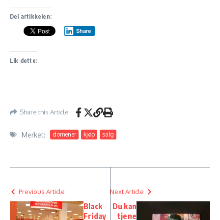
Del artikkelen:
Share
Lik dette:
Share this Article
Merket:
domener
kjøp
salg
Previous Article
Next Article
Black
Du kan
Friday
tjene