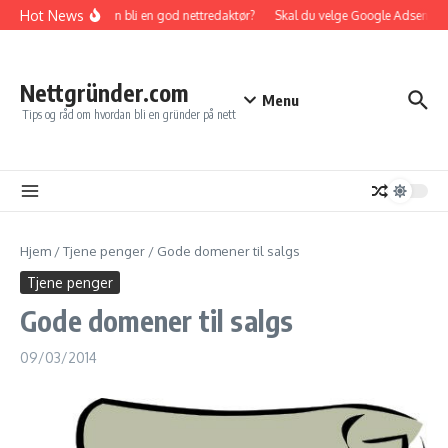
Gå til innhold
Hot News
Hvordan bli en god nettredaktør?
Skal du velge Google Adsense elle
Nettgründer.com
Menu
Tips og råd om hvordan bli en gründer på nett
Hjem
/
Tjene penger
/
Gode domener til salgs
Tjene penger
Gode domener til salgs
09/03/2014