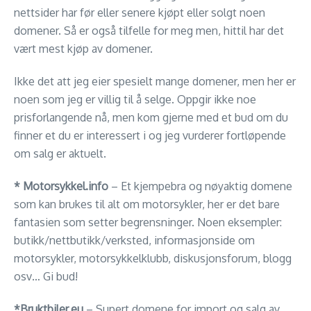
nettsider har før eller senere kjøpt eller solgt noen
domener. Så er også tilfelle for meg men, hittil har det
vært mest kjøp av domener.
Ikke det att jeg eier spesielt mange domener, men her er
noen som jeg er villig til å selge. Oppgir ikke noe
prisforlangende nå, men kom gjerne med et bud om du
finner et du er interessert i og jeg vurderer fortløpende
om salg er aktuelt.
* Motorsykkel.info
– Et kjempebra og nøyaktig domene
som kan brukes til alt om motorsykler, her er det bare
fantasien som setter begrensninger. Noen eksempler:
butikk/nettbutikk/verksted, informasjonside om
motorsykler, motorsykkelklubb, diskusjonsforum, blogg
osv… Gi bud!
*Bruktbiler.eu
– Supert domene for import og salg av