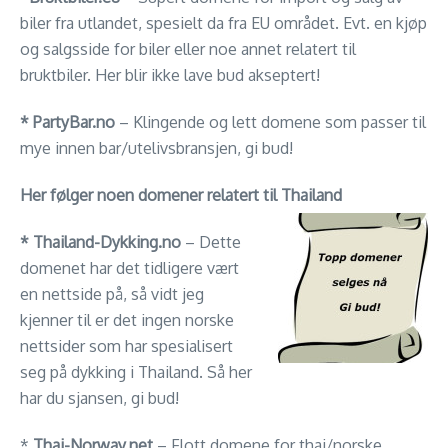
biler fra utlandet, spesielt da fra EU området. Evt. en kjøp
og salgsside for biler eller noe annet relatert til
bruktbiler. Her blir ikke lave bud akseptert!
* PartyBar.no
– Klingende og lett domene som passer til
mye innen bar/utelivsbransjen, gi bud!
Her følger noen domener relatert til Thailand
* Thailand-Dykking.no
– Dette
domenet har det tidligere vært
en nettside på, så vidt jeg
kjenner til er det ingen norske
nettsider som har spesialisert
seg på dykking i Thailand. Så her
har du sjansen, gi bud!
*
Thai-Norway.net
– Flott domene for thai/norske