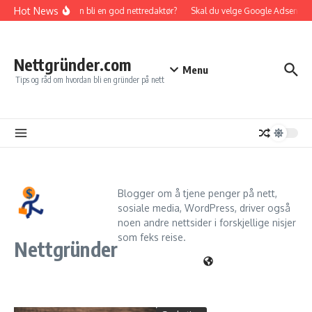
Gå til innhold
Hot News
Hvordan bli en god nettredaktør?
Skal du velge Google Adsense elle
Nettgründer.com
Menu
Tips og råd om hvordan bli en gründer på nett
Blogger om å tjene penger på nett,
sosiale media, WordPress, driver også
noen andre nettsider i forskjellige nisjer
som feks reise.
Nettgründer