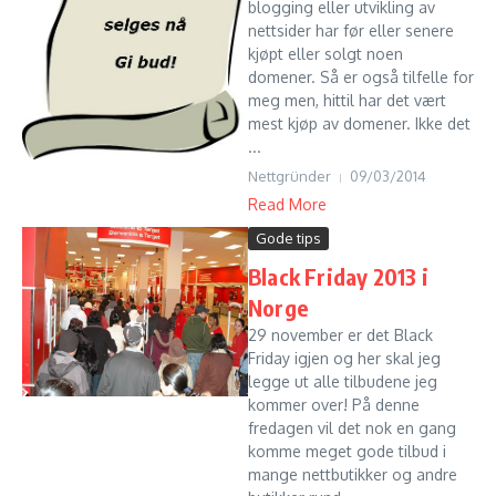
blogging eller utvikling av
nettsider har før eller senere
kjøpt eller solgt noen
domener. Så er også tilfelle for
meg men, hittil har det vært
mest kjøp av domener. Ikke det
...
Nettgründer
09/03/2014
Read More
Gode tips
Black Friday 2013 i
Norge
29 november er det Black
Friday igjen og her skal jeg
legge ut alle tilbudene jeg
kommer over! På denne
fredagen vil det nok en gang
komme meget gode tilbud i
mange nettbutikker og andre