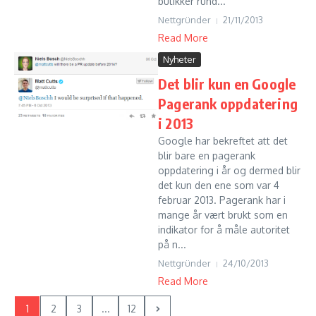
butikker rund...
Nettgründer
21/11/2013
Read More
Nyheter
Det blir kun en Google
Pagerank oppdatering
i 2013
Google har bekreftet att det
blir bare en pagerank
oppdatering i år og dermed blir
det kun den ene som var 4
februar 2013. Pagerank har i
mange år vært brukt som en
indikator for å måle autoritet
på n...
Nettgründer
24/10/2013
Read More
1
2
3
...
12