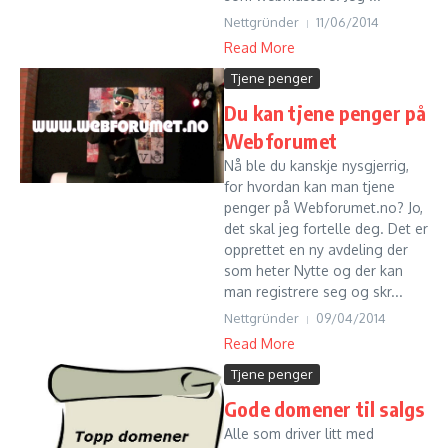
Nettgründer
11/06/2014
Read More
Tjene penger
Du kan tjene penger på
Webforumet
Nå ble du kanskje nysgjerrig,
for hvordan kan man tjene
penger på Webforumet.no? Jo,
det skal jeg fortelle deg. Det er
opprettet en ny avdeling der
som heter Nytte og der kan
man registrere seg og skr...
Nettgründer
09/04/2014
Read More
Tjene penger
Gode domener til salgs
Alle som driver litt med