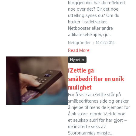
bloggen din, har du reflektert
noe over det? Gir det noe
uttelling synes du? Om du
bruker Tradetracker,
Netbooster eller andre
affiliateselskaper, gr...
Nettgründer
14/12/2014
Read More
Nyheter
iZettle ga
småbedrifter en unik
mulighet
For å vise at iZettle står på
småbedriftenes side og ønsker
å hjelpe til mens de kjemper for
å bli store, gjorde iZettle noe
et selskap aldri før har gjort –
de inviterte seks av
Storbritannias minste...