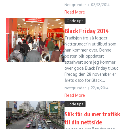
Nettgründer
02/12/2014
Read More
Gode tips
Black Friday 2014
Tradisjon tro så legger
Nettgrunder`n ut tilbud som
han kommer over. Denne
posten blir oppdatert
etterhvert som jeg kommer
over gode Black Friday tilbud
Fredag den 28 november er
årets dato for Black...
Nettgründer
22/11/2014
Read More
Gode tips
Slik får du mer trafikk
til din nettside