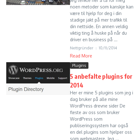
Jeg tenkte her å ta for meg
noen metoder som kanskje kan
være til hjelp for deg i din
stadige jakt på mer trafikk til
din nettside. En annen veldig
viktig ting å huske på når du
driver en business på ...
Nettgründer
10/11/2014
Read More
Plugins
5 anbefalte plugins for
2014
Her er mine 5 plugins som jeg i
dag bruker på alle mine
WordPress drevne sider De
fleste av oss som bruker
WordPress som
publiseringssystem har også
en del plugins som hjelper oss
som webmastere. Jeg ...