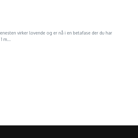
 tjenesten virker lovende og er nå i en betafase der du har
1 m...