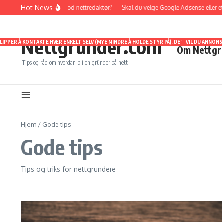
Gå til innhold
Hot News
Hvordan bli en god nettredaktør?
Skal du velge Google Adsense eller et affi
Nettgründer.com
SLIPPER Å KONTAKTE HVER ENKELT SELV (MYE MINDRE Å HOLDE STYR PÅ). DET BLIR KUN E
ORSKJELLIGE NISJER. SELV OM JEG ER RELATIVT FERSK SOM NETTGRUNDER, HAR JEG ALLIK
EN BÅDE POSITIVT OG NEGATIVT REPRESENTERT. JEG VIL OGSÅ HOLDE DERE OPPDATERT PÅ 
VIL DU ANNON
Om Nettgr
Tips og råd om hvordan bli en gründer på nett
Hjem
/
Gode tips
Gode tips
Tips og triks for nettgrundere