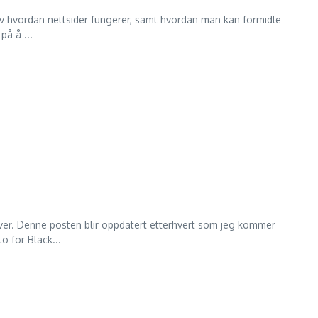
e av hvordan nettsider fungerer, samt hvordan man kan formidle
på å ...
ver. Denne posten blir oppdatert etterhvert som jeg kommer
o for Black...