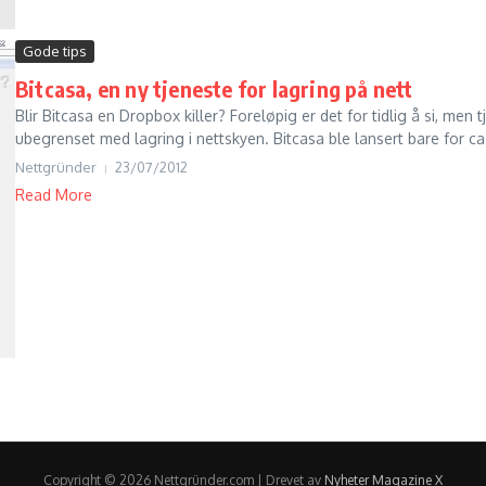
Gode tips
Bitcasa, en ny tjeneste for lagring på nett
Blir Bitcasa en Dropbox killer? Foreløpig er det for tidlig å si, men
ubegrenset med lagring i nettskyen. Bitcasa ble lansert bare for ca 
Nettgründer
23/07/2012
Read More
Copyright © 2026 Nettgründer.com | Drevet av
Nyheter Magazine X