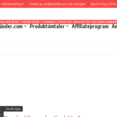
liateselskap?
iZettle ga småbedrifter en unik mulighet
Black Friday 2014
TT STED Å FORHOLDE SEG TIL NÅR DET GJELDER STATISTIKKER OG UTBETALINGER. HVA SOM
EVEL LÆRT MYE I LØPET AV DE ÅRENE JEG HAR HOLDT PÅ. DET ER MULIG Å STARTE OPP U
DET JEG VELGER Å KALLE SVINDELFORSØK/SCAM DA DETTE ER NOE SOM KAN LURE MANGE SOM
SERE HER PÅ NETTSIDEN? PÅ NETTGRÜNDER.COM ER DET MULIGHETER FOR Å KJØPE ANNONS
ünder.com
Produktomtaler
Affiliateprogram
An
Gode tips