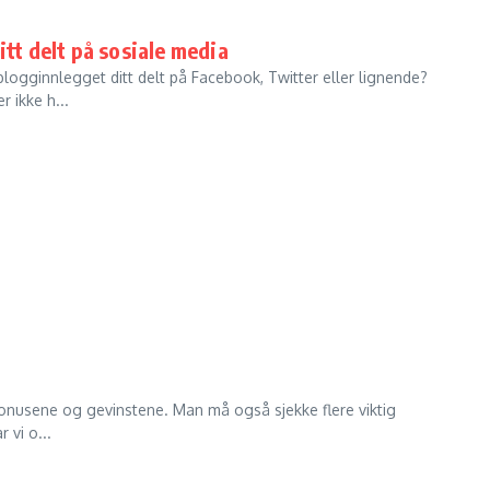
itt delt på sosiale media
logginnlegget ditt delt på Facebook, Twitter eller lignende?
 ikke h...
bonusene og gevinstene. Man må også sjekke flere viktig
 vi o...