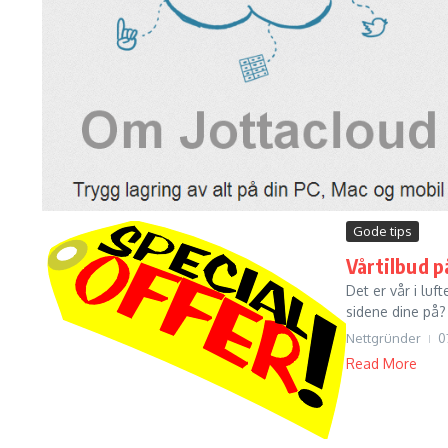
Gode tips
Vårtilbud p
Det er vår i luf
sidene dine på?
Nettgründer
0
Read More