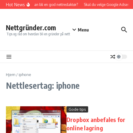
Gå til innhold
Hot News
Hvordan bli en god nettredaktør?
Skal du velge Google Adsense el
Nettgründer.com
Menu
Tips og råd om hvordan bli en gründer på nett
Hjem
/
iphone
Nettlesertag: iphone
Gode tips
Dropbox anbefales for
online lagring