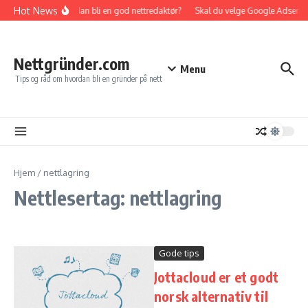
Gå til innhold
Hot News
Hvordan bli en god nettredaktør?
Skal du velge Google Adsense e
Nettgründer.com
Menu
Tips og råd om hvordan bli en gründer på nett
Hjem
/
nettlagring
Nettlesertag: nettlagring
Gode tips
Jottacloud er et godt
norsk alternativ til