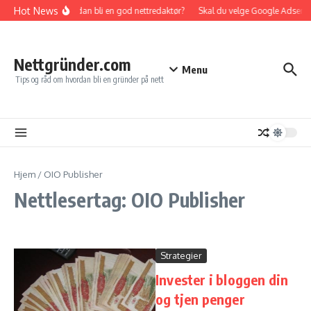
Gå til innhold
Hot News
Hvordan bli en god nettredaktør?
Skal du velge Google Adsense e
Nettgründer.com
Menu
Tips og råd om hvordan bli en gründer på nett
Hjem
/
OIO Publisher
Nettlesertag: OIO Publisher
Strategier
Invester i bloggen din
og tjen penger