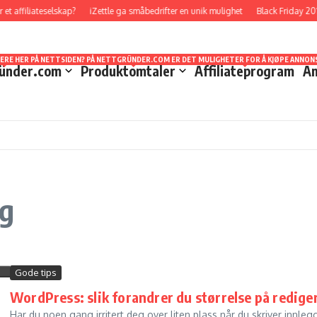
t affiliateselskap?
iZettle ga småbedrifter en unik mulighet
Black Friday 201
TT STED Å FORHOLDE SEG TIL NÅR DET GJELDER STATISTIKKER OG UTBETALINGER. HVA SOM
EVEL LÆRT MYE I LØPET AV DE ÅRENE JEG HAR HOLDT PÅ. DET ER MULIG Å STARTE OPP U
DET JEG VELGER Å KALLE SVINDELFORSØK/SCAM DA DETTE ER NOE SOM KAN LURE MANGE SOM
SERE HER PÅ NETTSIDEN? PÅ NETTGRÜNDER.COM ER DET MULIGHETER FOR Å KJØPE ANNONS
ünder.com
Produktomtaler
Affiliateprogram
An
ng
Gode tips
WordPress: slik forandrer du størrelse på redige
Har du noen gang irritert deg over liten plass når du skriver innl