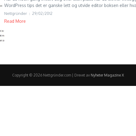
WordPress tips det er ganske lett og utvide editor boksen eller hva
Nettgründer
29/02/2012
Read More
Copyright © 2026 Nettgründer.com | Drevet av
Nyheter Magazine X