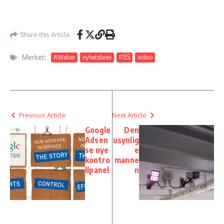
Share this Article
Merket:
AWeber
nyhetsbrev
RSS
video
Previous Article
Next Article
Google
Den
Adsen
usynlig
se nye
e
kontro
manne
llpanel
n