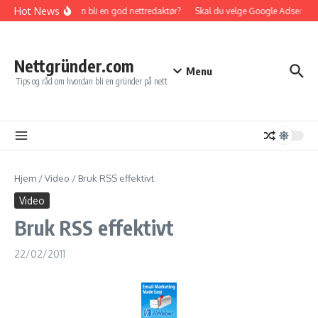
Gå til innhold
Hot News
Hvordan bli en god nettredaktør?
Skal du velge Google Adsense elle
Nettgründer.com
Menu
Tips og råd om hvordan bli en gründer på nett
Hjem
/
Video
/
Bruk RSS effektivt
Video
Bruk RSS effektivt
22/02/2011