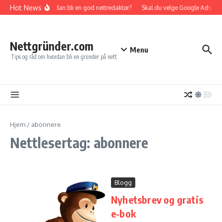
Gå til innhold
Hot News
Hvordan bli en god nettredaktør?
Skal du velge Google Adsense e
Nettgründer.com
Menu
Tips og råd om hvordan bli en gründer på nett
Hjem
/
abonnere
Nettlesertag: abonnere
Blogg
Nyhetsbrev og gratis
e-bok