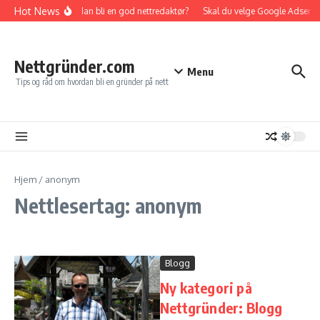
Gå til innhold
Hot News
Hvordan bli en god nettredaktør?
Skal du velge Google Adsense e
Nettgründer.com
Menu
Tips og råd om hvordan bli en gründer på nett
Hjem
/
anonym
Nettlesertag: anonym
Blogg
Ny kategori på
Nettgründer: Blogg