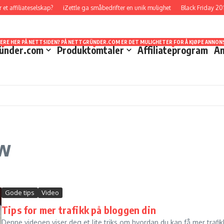
t affiliateselskap?
iZettle ga småbedrifter en unik mulighet
Black Friday 201
TT STED Å FORHOLDE SEG TIL NÅR DET GJELDER STATISTIKKER OG UTBETALINGER. HVA SOM
EVEL LÆRT MYE I LØPET AV DE ÅRENE JEG HAR HOLDT PÅ. DET ER MULIG Å STARTE OPP U
DET JEG VELGER Å KALLE SVINDELFORSØK/SCAM DA DETTE ER NOE SOM KAN LURE MANGE SOM
SERE HER PÅ NETTSIDEN? PÅ NETTGRÜNDER.COM ER DET MULIGHETER FOR Å KJØPE ANNONS
ünder.com
Produktomtaler
Affiliateprogram
An
ow
Gode tips
Video
Tips for mer trafikk på bloggen din
Denne videoen viser deg et lite triks om hvordan du kan få mer trafi