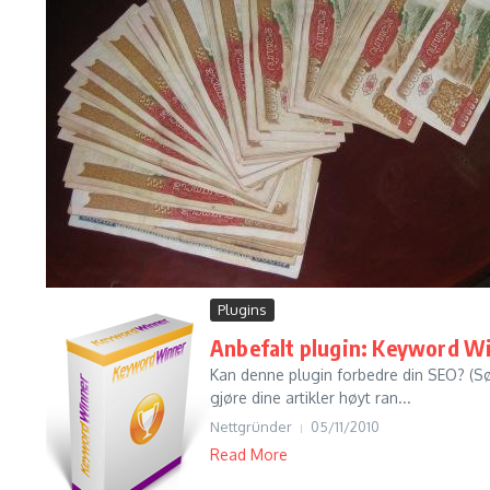
Plugins
Anbefalt plugin: Keyword W
Kan denne plugin forbedre din SEO? (Søk
gjøre dine artikler høyt ran...
Nettgründer
05/11/2010
Read More