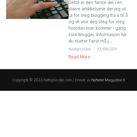
Dette er den første del i en
større artikkelserie der jeg vil
ta for meg blogging fra a til å
og vil vise deg steg for steg
hvordan man kommer i gang
som blogger. Informasjon før
du starter Først må j...
Nettgründer
03/08/2011
Read More
Copyright © 2026 Nettgründer.com | Drevet av
Nyheter Magazine X