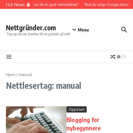
Gå til innhold
Hot News
Hvordan bli en god nettredaktør?
Skal du velge Google Adsense e
Nettgründer.com
Menu
Tips og råd om hvordan bli en gründer på nett
Hjem
/
manual
Nettlesertag: manual
Oppstart
Blogging for
nybegynnere