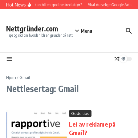
Gå til innhold
Hot News
Hvordan bli en god nettredaktør?
Skal du velge Google Adsense e
Nettgründer.com
Menu
Tips og råd om hvordan bli en gründer på nett
Hjem
/
Gmail
Nettlesertag: Gmail
Gode tips
Lei av reklame på
Gmail?