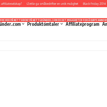
filiateselskap?
iZettle ga småbedrifter en unik mulighet
Black Friday 2014
TT STED Å FORHOLDE SEG TIL NÅR DET GJELDER STATISTIKKER OG UTBETALINGER. HVA SOM
EVEL LÆRT MYE I LØPET AV DE ÅRENE JEG HAR HOLDT PÅ. DET ER MULIG Å STARTE OPP U
DET JEG VELGER Å KALLE SVINDELFORSØK/SCAM DA DETTE ER NOE SOM KAN LURE MANGE SOM
SERE HER PÅ NETTSIDEN? PÅ NETTGRÜNDER.COM ER DET MULIGHETER FOR Å KJØPE ANNONS
ünder.com
Produktomtaler
Affiliateprogram
An