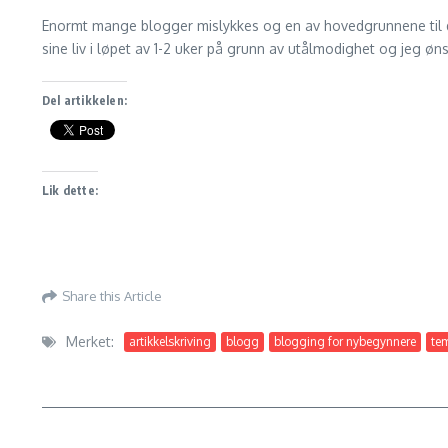
Enormt mange blogger mislykkes og en av hovedgrunnene til de
sine liv i løpet av 1-2 uker på grunn av utålmodighet og jeg ø
Del artikkelen:
Lik dette:
Share this Article
Merket:
artikkelskriving
blogg
blogging for nybegynnere
te