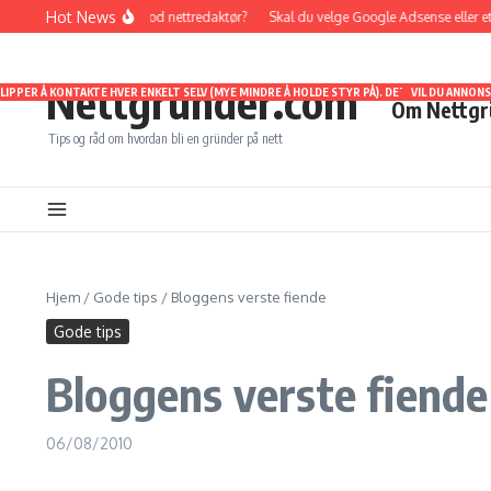
Gå til innhold
Hot News
Hvordan bli en god nettredaktør?
Skal du velge Google Adsense eller et af
Nettgründer.com
SLIPPER Å KONTAKTE HVER ENKELT SELV (MYE MINDRE Å HOLDE STYR PÅ). DET BLIR KUN E
ORSKJELLIGE NISJER. SELV OM JEG ER RELATIVT FERSK SOM NETTGRUNDER, HAR JEG ALLIK
EN BÅDE POSITIVT OG NEGATIVT REPRESENTERT. JEG VIL OGSÅ HOLDE DERE OPPDATERT PÅ 
VIL DU ANNON
Om Nettgr
Tips og råd om hvordan bli en gründer på nett
Hjem
/
Gode tips
/
Bloggens verste fiende
Gode tips
Bloggens verste fiende
06/08/2010