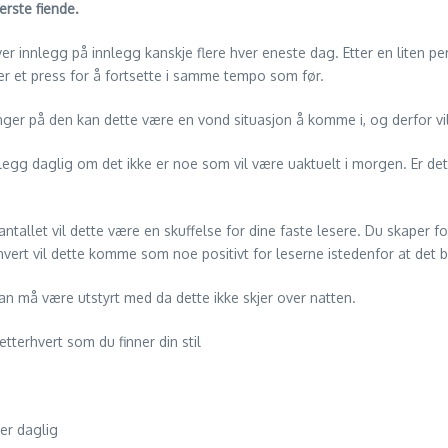
erste fiende.
er innlegg på innlegg kanskje flere hver eneste dag. Etter en liten 
er et press for å fortsette i samme tempo som før.
nger på den kan dette være en vond situasjon å komme i, og derfor vil
innlegg daglig om det ikke er noe som vil være uaktuelt i morgen. Er de
å antallet vil dette være en skuffelse for dine faste lesere. Du skape
vert vil dette komme som noe positivt for leserne istedenfor at det b
 må være utstyrt med da dette ikke skjer over natten.
etterhvert som du finner din stil
er daglig