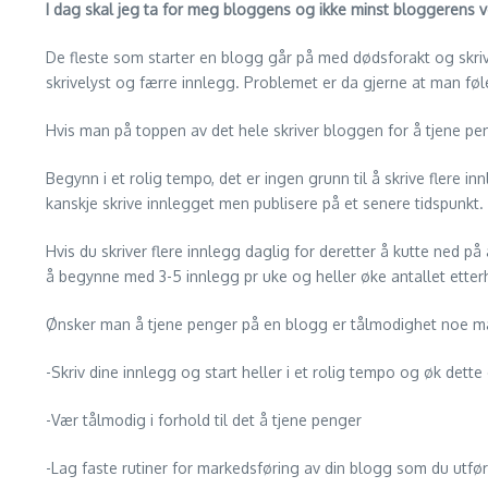
I dag skal jeg ta for meg bloggens og ikke minst bloggerens v
De fleste som starter en blogg går på med dødsforakt og skriv
skrivelyst og færre innlegg. Problemet er da gjerne at man føl
Hvis man på toppen av det hele skriver bloggen for å tjene pe
Begynn i et rolig tempo, det er ingen grunn til å skrive flere 
kanskje skrive innlegget men publisere på et senere tidspunkt.
Hvis du skriver flere innlegg daglig for deretter å kutte ned p
å begynne med 3-5 innlegg pr uke og heller øke antallet etterh
Ønsker man å tjene penger på en blogg er tålmodighet noe man
-Skriv dine innlegg og start heller i et rolig tempo og øk dette 
-Vær tålmodig i forhold til det å tjene penger
-Lag faste rutiner for markedsføring av din blogg som du utfør