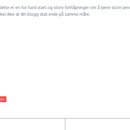
tte er en for hard start og store forhåpninger om å tjene store peng
nsker ikke at din blogg skal ende på samme måte.
mpo