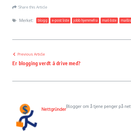
Share this Article
Merket:
blogg
e-post liste
jobb hjemmefra
mail-liste
maillis
Previous Article
Er blogging verdt å drive med?
Blogger om å tjene penger på nett,
Nettgründer