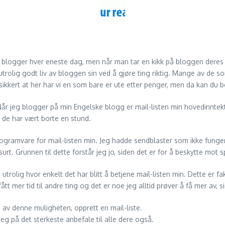
logger hver eneste dag, men når man tar en kikk på bloggen deres er 
utrolig godt liv av bloggen sin ved å gjøre ting riktig. Mange av de s
sikkert at her har vi en som bare er ute etter penger, men da kan du b
. Når jeg blogger på min Engelske blogg er mail-listen min hovedinntek
 de har vært borte en stund.
ogramvare for mail-listen min. Jeg hadde sendblaster som ikke fungerte 
urt. Grunnen til dette forstår jeg jo, siden det er for å beskytte mot 
trolig hvor enkelt det har blitt å betjene mail-listen min. Dette er fak
 mer tid til andre ting og det er noe jeg alltid prøver å få mer av, sid
p av denne muligheten, opprett en mail-liste.
 jeg på det sterkeste anbefale til alle dere også.