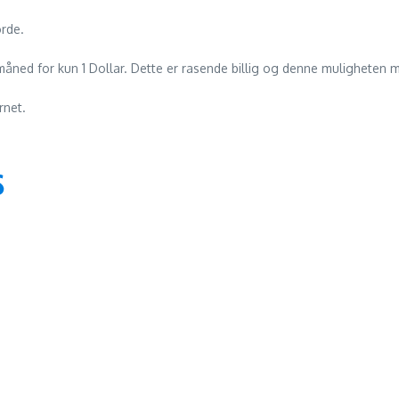
orde.
1 måned for kun 1 Dollar. Dette er rasende billig og denne muligheten 
rnet.