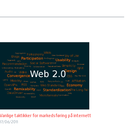
Vanlige taktikker for markedsføring på internett
17/06/2011