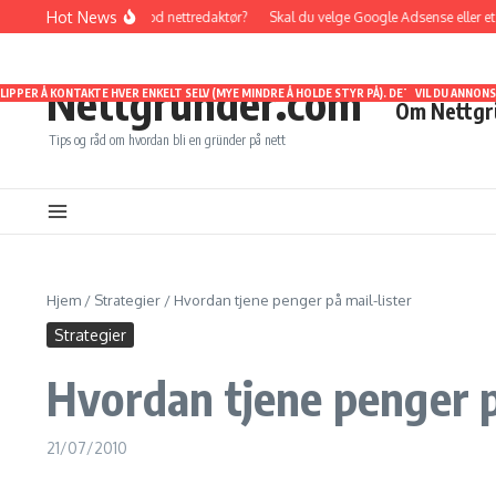
Gå til innhold
Hot News
Hvordan bli en god nettredaktør?
Skal du velge Google Adsense eller et af
Nettgründer.com
SLIPPER Å KONTAKTE HVER ENKELT SELV (MYE MINDRE Å HOLDE STYR PÅ). DET BLIR KUN E
ORSKJELLIGE NISJER. SELV OM JEG ER RELATIVT FERSK SOM NETTGRUNDER, HAR JEG ALLIK
EN BÅDE POSITIVT OG NEGATIVT REPRESENTERT. JEG VIL OGSÅ HOLDE DERE OPPDATERT PÅ 
VIL DU ANNON
Om Nettgr
Tips og råd om hvordan bli en gründer på nett
Hjem
/
Strategier
/
Hvordan tjene penger på mail-lister
Strategier
Hvordan tjene penger p
21/07/2010