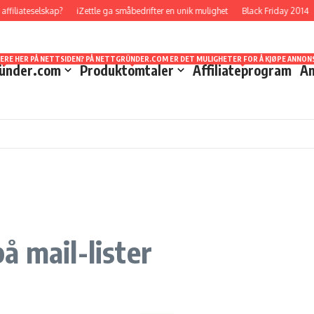
filiateselskap?
iZettle ga småbedrifter en unik mulighet
Black Friday 2014
TT STED Å FORHOLDE SEG TIL NÅR DET GJELDER STATISTIKKER OG UTBETALINGER. HVA SOM
EVEL LÆRT MYE I LØPET AV DE ÅRENE JEG HAR HOLDT PÅ. DET ER MULIG Å STARTE OPP U
DET JEG VELGER Å KALLE SVINDELFORSØK/SCAM DA DETTE ER NOE SOM KAN LURE MANGE SOM
SERE HER PÅ NETTSIDEN? PÅ NETTGRÜNDER.COM ER DET MULIGHETER FOR Å KJØPE ANNONS
ünder.com
Produktomtaler
Affiliateprogram
An
å mail-lister