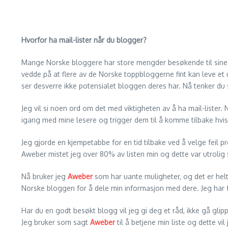
Hvorfor ha mail-lister når du blogger?
Mange Norske bloggere har store mengder besøkende til sine b
vedde på at flere av de Norske toppbloggerne fint kan leve et 
ser desverre ikke potensialet bloggen deres har. Nå tenker du 
Jeg vil si noen ord om det med viktigheten av å ha mail-lister
igang med mine lesere og trigger dem til å komme tilbake hvis
Jeg gjorde en kjempetabbe for en tid tilbake ved å velge feil pr
Aweber mistet jeg over 80% av listen min og dette var utrolig s
Nå bruker jeg
Aweber
som har uante muligheter, og det er helt u
Norske bloggen for å dele min informasjon med dere. Jeg har fått
Har du en godt besøkt blogg vil jeg gi deg et råd, ikke gå glip
Jeg bruker som sagt
Aweber
til å betjene min liste og dette vil