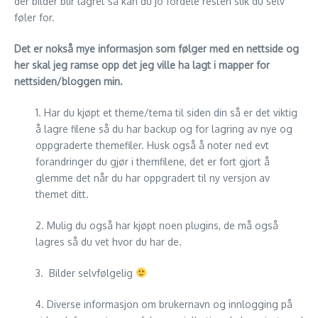
der bilder blir lagret så kan du jo fordele resten slik du selv
føler for.
Det er nokså mye informasjon som følger med en nettside og
her skal jeg ramse opp det jeg ville ha lagt i mapper for
nettsiden/bloggen min.
1. Har du kjøpt et theme/tema til siden din så er det viktig
å lagre filene så du har backup og for lagring av nye og
oppgraderte themefiler. Husk også å noter ned evt
forandringer du gjør i themfilene, det er fort gjort å
glemme det når du har oppgradert til ny versjon av
themet ditt.
2. Mulig du også har kjøpt noen plugins, de må også
lagres så du vet hvor du har de.
3. Bilder selvfølgelig
4. Diverse informasjon om brukernavn og innlogging på