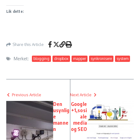
Lik dette:
Share this Article
Merket:
blogging
dropbox
mapper
synkronisere
system
Previous Article
Next Article
Den
Google
usynlig
+1,sosi
e
ale
manne
media
n
og SEO