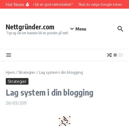
Gå til innhold
Hot News
Hvordan bli en god nettredaktør?
Skal du velge Google Adsense elle
Nettgründer.com
Menu
Tips og råd om hvordan bli en gründer på nett
Hjem
/
Strategier
/
Lag system i din blogging
Strategier
Lag system i din blogging
26/03/2011