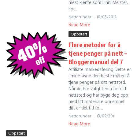
mest kjente som Linni Meister,
Fot...
Nettgründer
10/03/2012
Read More
Oppstart
Flere metoder for å
tjene penger på nett –
Bloggermanual del 7
Affiliate markedsføring Dette er
i mine øyne den beste måten å
tjene penger på ditt nettsted.
Når du har valgt tema for ditt
nettsted og har bygd deg opp
med litt materiale om emnet
ditt er det tid fo...
Nettgründer
13/09/2011
Read More
Oppstart