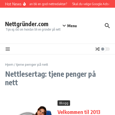
Gå til innhold
Hot News
Hvordan bli en god nettredaktør?
Skal du velge Google Adsense el
Nettgründer.com
Menu
Tips og råd om hvordan bli en gründer på nett
Hjem
/
tjene penger på nett
Nettlesertag: tjene penger på
nett
Blogg
Velkommen til 2013