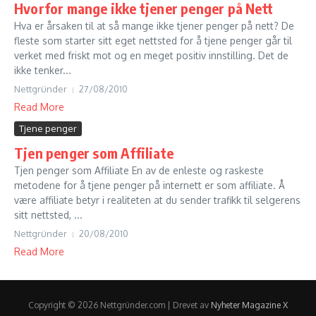
Hvorfor mange ikke tjener penger på Nett
Hva er årsaken til at så mange ikke tjener penger på nett? De
fleste som starter sitt eget nettsted for å tjene penger går til
verket med friskt mot og en meget positiv innstilling. Det de
ikke tenker...
Nettgründer
27/08/2010
Read More
Tjene penger
Tjen penger som Affiliate
Tjen penger som Affiliate En av de enleste og raskeste
metodene for å tjene penger på internett er som affiliate. Å
være affiliate betyr i realiteten at du sender trafikk til selgerens
sitt nettsted, ...
Nettgründer
20/08/2010
Read More
Copyright © 2026 Nettgründer.com | Drevet av
Nyheter Magazine X