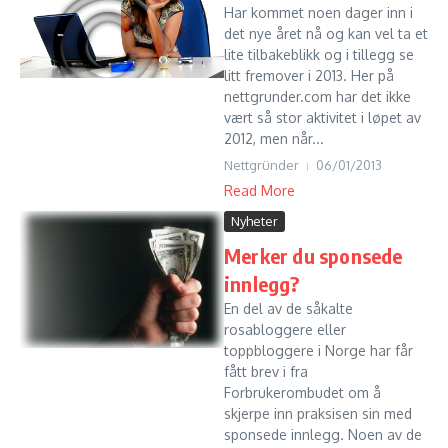
Har kommet noen dager inn i
det nye året nå og kan vel ta et
lite tilbakeblikk og i tillegg se
litt fremover i 2013. Her på
nettgrunder.com har det ikke
vært så stor aktivitet i løpet av
2012, men når...
Nettgründer
06/01/2013
Read More
Nyheter
Merker du sponsede
innlegg?
En del av de såkalte
rosabloggere eller
toppbloggere i Norge har får
fått brev i fra
Forbrukerombudet om å
skjerpe inn praksisen sin med
sponsede innlegg. Noen av de